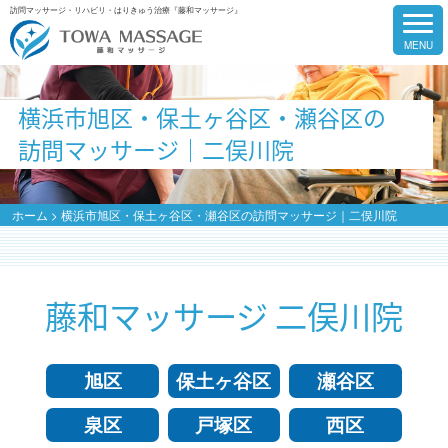
訪問マッサージ・リハビリ・はりきゅう治療『藤和マッサージ』
横浜市旭区・保土ヶ谷区・瀬谷区の
訪問マッサージ｜二俣川院
ホーム
>
横浜市旭区・保土ヶ谷区・瀬谷区の訪問マッサージ｜二俣川院
藤和マッサージ 二俣川院
旭区
保土ヶ谷区
瀬谷区
泉区
戸塚区
西区