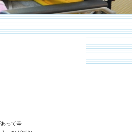
。
があって辛